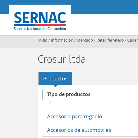
Contenido principal
SERNAC
Inicio
/
Información
/
Mercado
/
Retail ferretero
/
Caden
Crosur ltda
Productos
Tipo de productos
Accesorio para regadio
Accesorios de automoviles