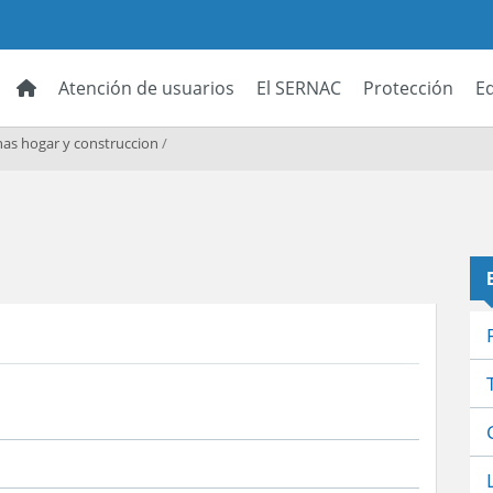
Atención de usuarios
El SERNAC
Protección
E
as hogar y construccion
/