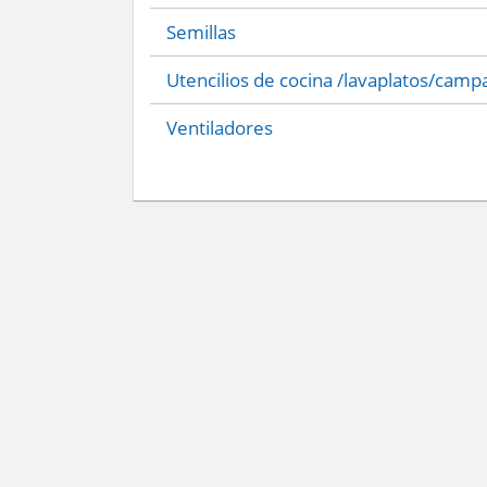
Semillas
Utencilios de cocina /lavaplatos/camp
Ventiladores
Servicio Nacional del Consumidor (SERNAC) / Oficinas Centrales: Teatinos 50,
Atención Público RM: Agustinas 1336, 1° piso, Santiago /
Ver Oficinas regiona