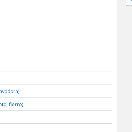
lavadora)
to, fierro)