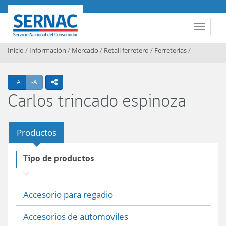
Contenido principal
SERNAC
Toggle 
Inicio
/
Información
/
Mercado
/
Retail ferretero
/
Ferreterias
/
Agrandar texto
Achicar texto
+A
-A
icono compartir
Carlos trincado espinoza
Productos
Tipo de productos
Accesorio para regadio
Accesorios de automoviles