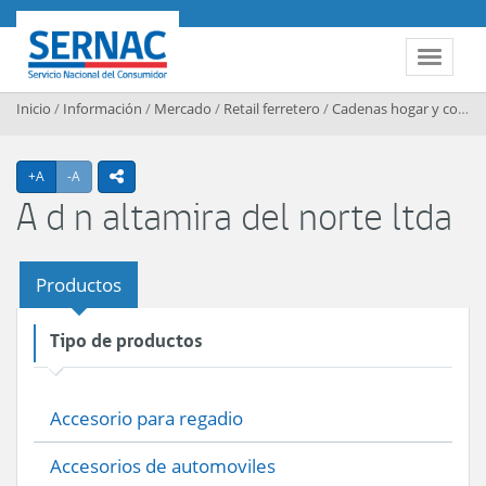
Contenido principal
SERNAC
Toggle 
Inicio
/
Información
/
Mercado
/
Retail ferretero
/
Cadenas hogar y construccion
Agrandar texto
Achicar texto
+A
-A
icono compartir
A d n altamira del norte ltda
Productos
Tipo de productos
Accesorio para regadio
Accesorios de automoviles