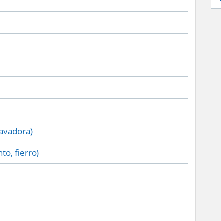
lavadora)
to, fierro)