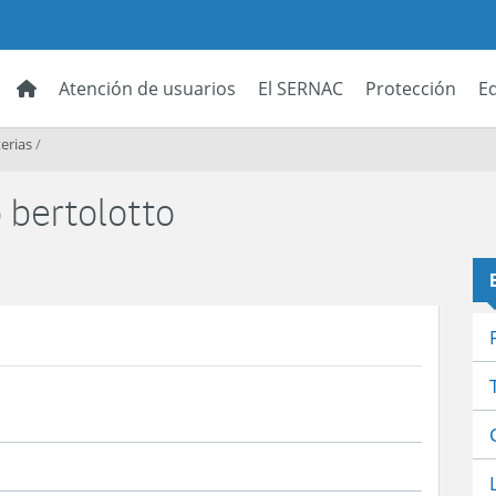
Atención de usuarios
El SERNAC
Protección
E
erias
/
 bertolotto