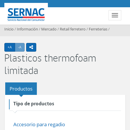
Contenido principal
SERNAC
Toggle 
Inicio
/
Información
/
Mercado
/
Retail ferretero
/
Ferreterias
/
Agrandar texto
Achicar texto
+A
-A
icono compartir
Plasticos thermofoam
limitada
Productos
Tipo de productos
Accesorio para regadio