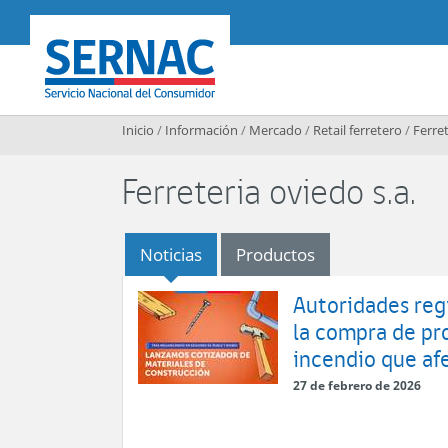
Contenido principal
SERNAC
Inicio
/
Información
/
Mercado
/
Retail ferretero
/
Ferret
Ferreteria oviedo s.a.
Noticias
Productos
Autoridades reg
la compra de pr
incendio que afe
27 de febrero de 2026