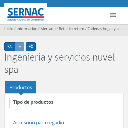
Contenido principal
SERNAC
Toggle 
Inicio
/
Información
/
Mercado
/
Retail ferretero
/
Cadenas hogar y construccion
Agrandar texto
Achicar texto
+A
-A
icono compartir
Ingenieria y servicios nuvel
spa
Productos
Tipo de productos
Accesorio para regadio