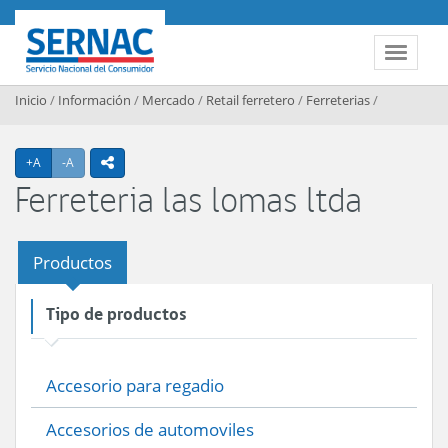
Contenido principal
SERNAC
Toggle 
Inicio
/
Información
/
Mercado
/
Retail ferretero
/
Ferreterias
/
Agrandar texto
Achicar texto
+A
-A
icono compartir
Ferreteria las lomas ltda
Productos
Tipo de productos
Accesorio para regadio
Accesorios de automoviles