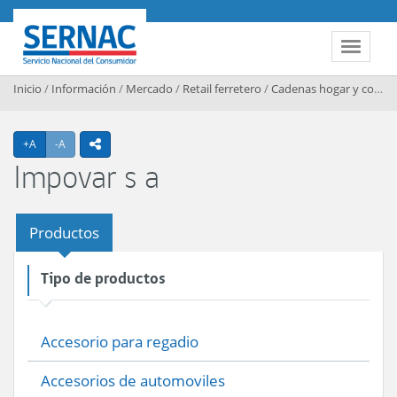
Contenido principal
SERNAC
Toggle 
Inicio
/
Información
/
Mercado
/
Retail ferretero
/
Cadenas hogar y construccion
Agrandar texto
Achicar texto
+A
-A
icono compartir
Impovar s a
Productos
Tipo de productos
Accesorio para regadio
Accesorios de automoviles