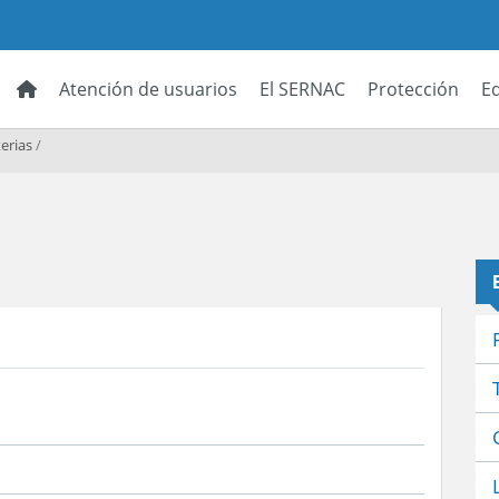
Atención de usuarios
El SERNAC
Protección
E
erias
/