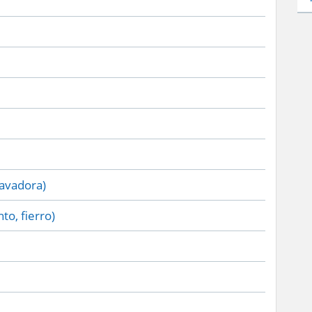
lavadora)
to, fierro)