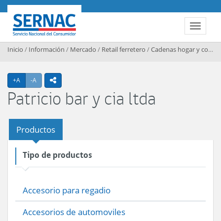
Contenido principal
SERNAC
Toggle 
Inicio
/
Información
/
Mercado
/
Retail ferretero
/
Cadenas hogar y construccion
Agrandar texto
Achicar texto
+A
-A
icono compartir
Patricio bar y cia ltda
Productos
Tipo de productos
Accesorio para regadio
Accesorios de automoviles