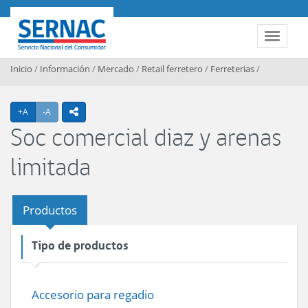
Contenido principal
SERNAC
Toggle 
Inicio
/
Información
/
Mercado
/
Retail ferretero
/
Ferreterias
/
Agrandar texto
Achicar texto
+A
-A
icono compartir
Soc comercial diaz y arenas
limitada
Productos
Tipo de productos
Accesorio para regadio