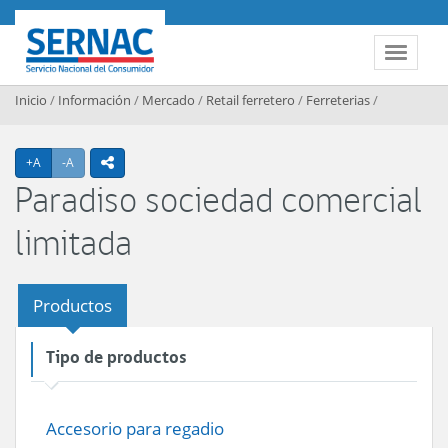
Contenido principal
SERNAC
Toggle 
Inicio
/
Información
/
Mercado
/
Retail ferretero
/
Ferreterias
/
Agrandar texto
Achicar texto
+A
-A
icono compartir
Paradiso sociedad comercial
limitada
Productos
Tipo de productos
Accesorio para regadio