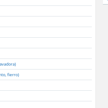
lavadora)
to, fierro)