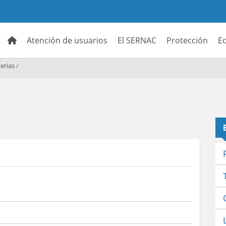
Atención de usuarios
El SERNAC
Protección
E
erias
/