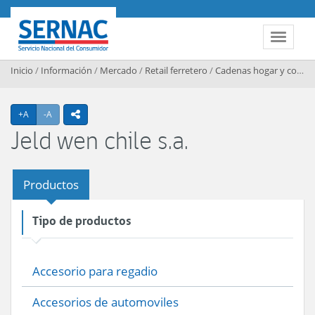
Contenido principal
SERNAC
Toggle 
Inicio
/
Información
/
Mercado
/
Retail ferretero
/
Cadenas hogar y construccion
Agrandar texto
Achicar texto
+A
-A
icono compartir
Jeld wen chile s.a.
Productos
Tipo de productos
Accesorio para regadio
Accesorios de automoviles