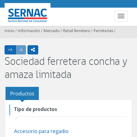
Contenido principal
SERNAC
Toggle 
Inicio
/
Información
/
Mercado
/
Retail ferretero
/
Ferreterias
/
Agrandar texto
Achicar texto
+A
-A
icono compartir
Sociedad ferretera concha y
amaza limitada
Productos
Tipo de productos
Accesorio para regadio