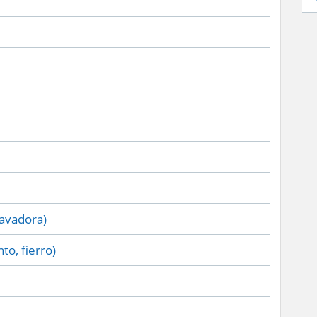
lavadora)
to, fierro)