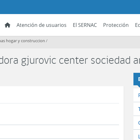
Atención de usuarios
El SERNAC
Protección
E
as hogar y construccion
/
dora gjurovic center sociedad 