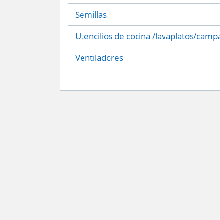
Semillas
Utencilios de cocina /lavaplatos/camp
Ventiladores
Servicio Nacional del Consumidor (SERNAC) / Oficinas Centrales: Teatinos 50,
Atención Público RM: Agustinas 1336, 1° piso, Santiago /
Ver Oficinas regiona