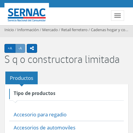
Contenido principal
SERNAC
Toggle 
Inicio
/
Información
/
Mercado
/
Retail ferretero
/
Cadenas hogar y construccion
Agrandar texto
Achicar texto
+A
-A
icono compartir
S q o constructora limitada
Productos
Tipo de productos
Accesorio para regadio
Accesorios de automoviles