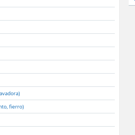
lavadora)
to, fierro)