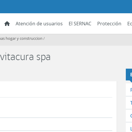
Atención de usuarios
El SERNAC
Protección
E
as hogar y construccion
/
 vitacura spa