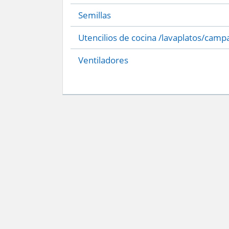
Semillas
Utencilios de cocina /lavaplatos/camp
Ventiladores
Servicio Nacional del Consumidor (SERNAC) / Oficinas Centrales: Teatinos 50,
Atención Público RM: Agustinas 1336, 1° piso, Santiago /
Ver Oficinas regiona