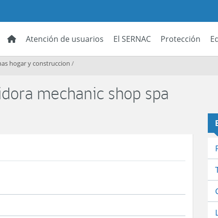
Atención de usuarios
El SERNAC
Protección
E
as hogar y construccion
/
uidora mechanic shop spa