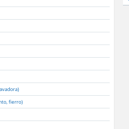
lavadora)
to, fierro)