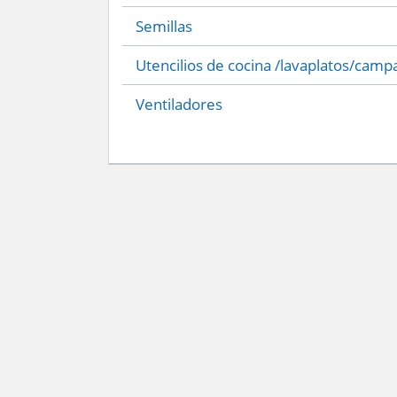
Semillas
Utencilios de cocina /lavaplatos/camp
Ventiladores
Servicio Nacional del Consumidor (SERNAC) / Oficinas Centrales: Teatinos 50,
Atención Público RM: Agustinas 1336, 1° piso, Santiago /
Ver Oficinas regiona