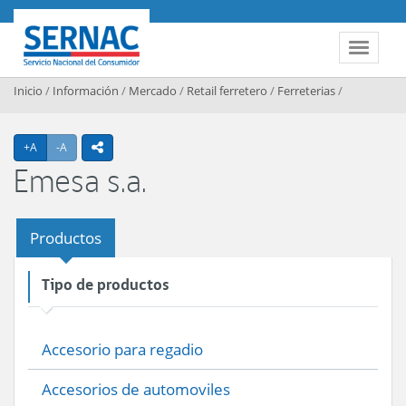
Contenido principal
SERNAC
Toggle 
Inicio
/
Información
/
Mercado
/
Retail ferretero
/
Ferreterias
/
Agrandar texto
Achicar texto
+A
-A
icono compartir
Emesa s.a.
Productos
Tipo de productos
Accesorio para regadio
Accesorios de automoviles