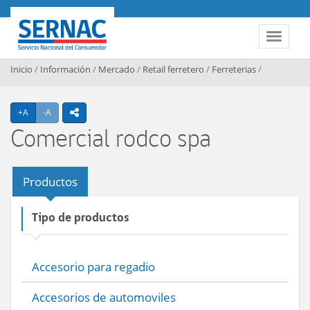
Contenido principal
SERNAC
Toggle 
Inicio
/
Información
/
Mercado
/
Retail ferretero
/
Ferreterias
/
Agrandar texto
Achicar texto
+A
-A
icono compartir
Comercial rodco spa
Productos
Tipo de productos
Accesorio para regadio
Accesorios de automoviles