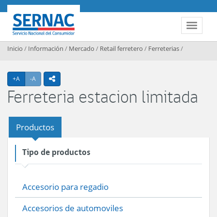
Contenido principal
SERNAC
Toggle 
Inicio
/
Información
/
Mercado
/
Retail ferretero
/
Ferreterias
/
Agrandar texto
Achicar texto
+A
-A
icono compartir
Ferreteria estacion limitada
Productos
Tipo de productos
Accesorio para regadio
Accesorios de automoviles