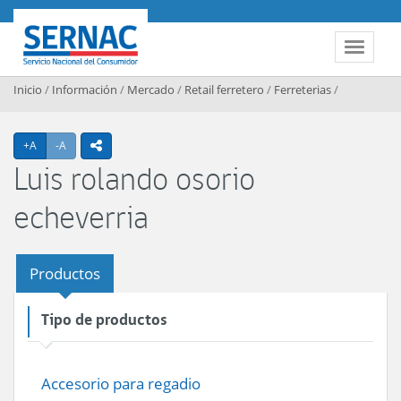
Contenido principal
SERNAC
Toggle 
Inicio
/
Información
/
Mercado
/
Retail ferretero
/
Ferreterias
/
Agrandar texto
Achicar texto
+A
-A
icono compartir
Luis rolando osorio
echeverria
Productos
Tipo de productos
Accesorio para regadio