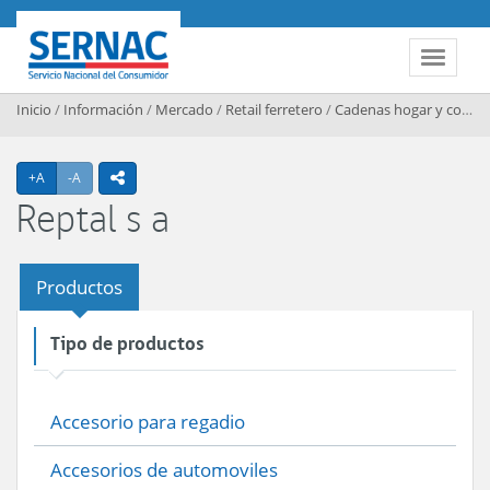
Contenido principal
SERNAC
Toggle 
Inicio
/
Información
/
Mercado
/
Retail ferretero
/
Cadenas hogar y construccion
Agrandar texto
Achicar texto
+A
-A
icono compartir
Reptal s a
Productos
Tipo de productos
Accesorio para regadio
Accesorios de automoviles