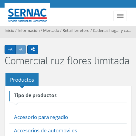
Contenido principal
SERNAC
Toggle 
Inicio
/
Información
/
Mercado
/
Retail ferretero
/
Cadenas hogar y construccion
Agrandar texto
Achicar texto
+A
-A
icono compartir
Comercial ruz flores limitada
Productos
Tipo de productos
Accesorio para regadio
Accesorios de automoviles