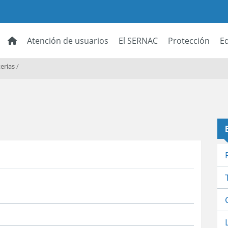
Atención de usuarios
El SERNAC
Protección
E
erias
/