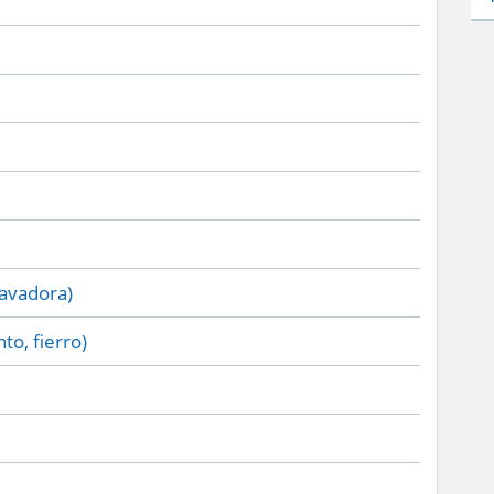
lavadora)
to, fierro)