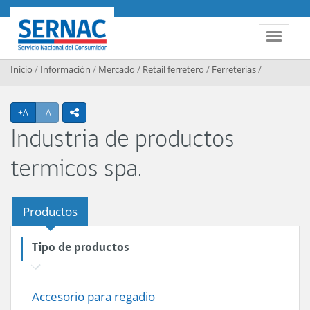
Contenido principal
SERNAC
Toggle 
Inicio
/
Información
/
Mercado
/
Retail ferretero
/
Ferreterias
/
Agrandar texto
Achicar texto
+A
-A
icono compartir
Industria de productos
termicos spa.
Productos
Tipo de productos
Accesorio para regadio