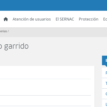
Atención de usuarios
El SERNAC
Protección
E
erias
/
 garrido