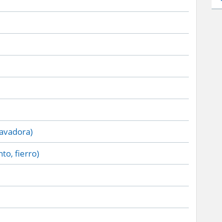
lavadora)
to, fierro)