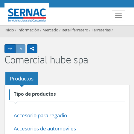
Contenido principal
SERNAC
Toggle 
Inicio
/
Información
/
Mercado
/
Retail ferretero
/
Ferreterias
/
Agrandar texto
Achicar texto
+A
-A
icono compartir
Comercial hube spa
Productos
Tipo de productos
Accesorio para regadio
Accesorios de automoviles