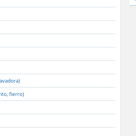
lavadora)
to, fierro)