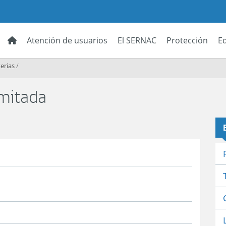
Atención de usuarios
El SERNAC
Protección
E
erias
/
imitada