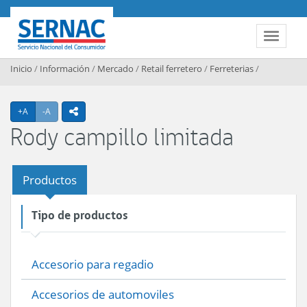
Contenido principal
SERNAC
Toggle 
Inicio
/
Información
/
Mercado
/
Retail ferretero
/
Ferreterias
/
Agrandar texto
Achicar texto
+A
-A
icono compartir
Rody campillo limitada
Productos
Tipo de productos
Accesorio para regadio
Accesorios de automoviles