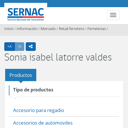
Contenido principal
SERNAC
Toggle 
Inicio
/
Información
/
Mercado
/
Retail ferretero
/
Ferreterias
/
Agrandar texto
Achicar texto
+A
-A
icono compartir
Sonia isabel latorre valdes
Productos
Tipo de productos
Accesorio para regadio
Accesorios de automoviles