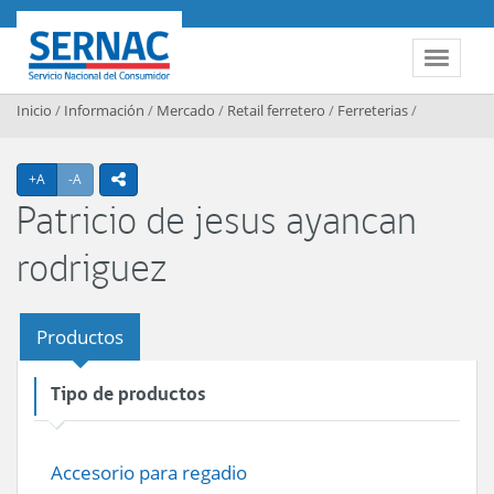
Contenido principal
SERNAC
Toggle 
Inicio
/
Información
/
Mercado
/
Retail ferretero
/
Ferreterias
/
Agrandar texto
Achicar texto
+A
-A
icono compartir
Patricio de jesus ayancan
rodriguez
Productos
Tipo de productos
Accesorio para regadio