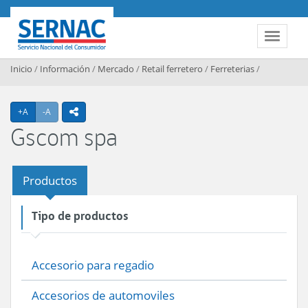
Contenido principal
SERNAC
Toggle 
Inicio
/
Información
/
Mercado
/
Retail ferretero
/
Ferreterias
/
Agrandar texto
Achicar texto
+A
-A
icono compartir
Gscom spa
Productos
Tipo de productos
Accesorio para regadio
Accesorios de automoviles