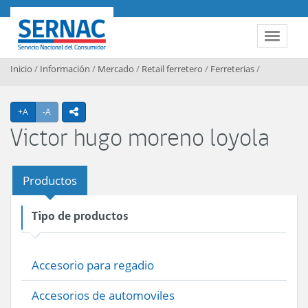
Contenido principal
SERNAC
Toggle 
Inicio
/
Información
/
Mercado
/
Retail ferretero
/
Ferreterias
/
Agrandar texto
Achicar texto
+A
-A
icono compartir
Victor hugo moreno loyola
Productos
Tipo de productos
Accesorio para regadio
Accesorios de automoviles