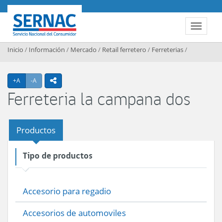
Contenido principal
SERNAC
Toggle 
Inicio
/
Información
/
Mercado
/
Retail ferretero
/
Ferreterias
/
Agrandar texto
Achicar texto
+A
-A
icono compartir
Ferreteria la campana dos
Productos
Tipo de productos
Accesorio para regadio
Accesorios de automoviles