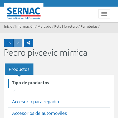
Contenido principal
SERNAC
Toggle 
Inicio
/
Información
/
Mercado
/
Retail ferretero
/
Ferreterias
/
Agrandar texto
Achicar texto
+A
-A
icono compartir
Pedro pivcevic mimica
Productos
Tipo de productos
Accesorio para regadio
Accesorios de automoviles