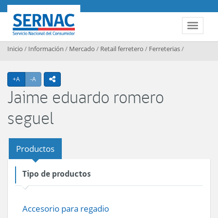
Contenido principal
SERNAC
Toggle 
Inicio
/
Información
/
Mercado
/
Retail ferretero
/
Ferreterias
/
Agrandar texto
Achicar texto
+A
-A
icono compartir
Jaime eduardo romero
seguel
Productos
Tipo de productos
Accesorio para regadio