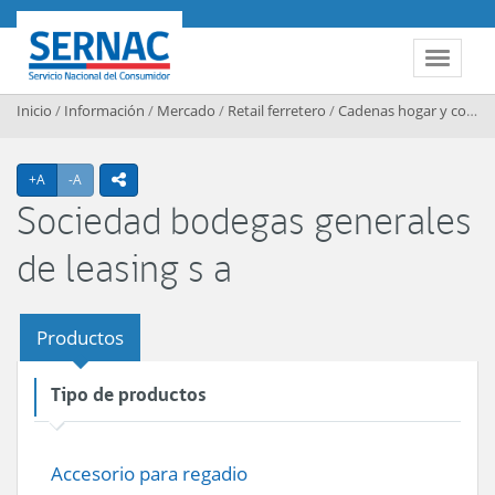
Contenido principal
SERNAC
Toggle 
Inicio
/
Información
/
Mercado
/
Retail ferretero
/
Cadenas hogar y construccion
Agrandar texto
Achicar texto
+A
-A
icono compartir
Sociedad bodegas generales
de leasing s a
Productos
Tipo de productos
Accesorio para regadio