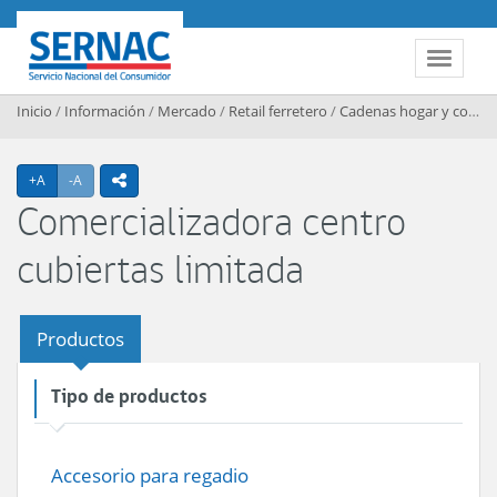
Contenido principal
SERNAC
Toggle 
Inicio
/
Información
/
Mercado
/
Retail ferretero
/
Cadenas hogar y construccion
Agrandar texto
Achicar texto
+A
-A
icono compartir
Comercializadora centro
cubiertas limitada
Productos
Tipo de productos
Accesorio para regadio