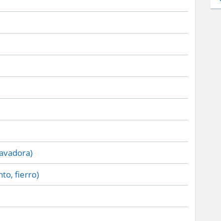
lavadora)
to, fierro)