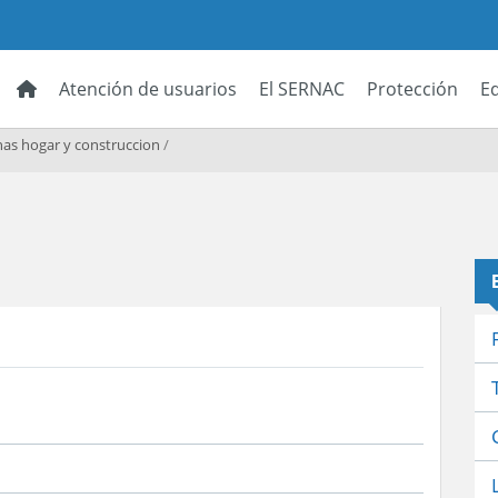
Atención de usuarios
El SERNAC
Protección
E
as hogar y construccion
/