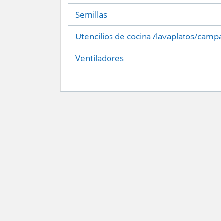
Semillas
Utencilios de cocina /lavaplatos/camp
Ventiladores
Servicio Nacional del Consumidor (SERNAC) / Oficinas Centrales: Teatinos 50,
Atención Público RM: Agustinas 1336, 1° piso, Santiago /
Ver Oficinas regiona