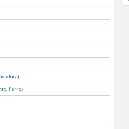
lavadora)
to, fierro)