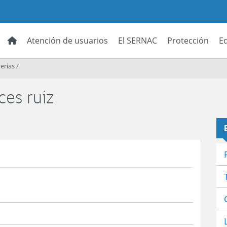
Atención de usuarios
El SERNAC
Protección
E
erias
/
ces ruiz