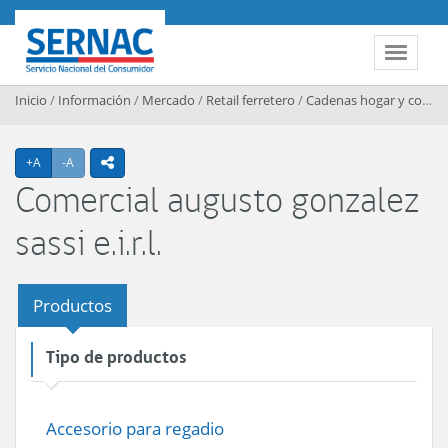
Contenido principal
SERNAC
Toggle 
Inicio
/
Información
/
Mercado
/
Retail ferretero
/
Cadenas hogar y construccion
Agrandar texto
Achicar texto
+A
-A
icono compartir
Comercial augusto gonzalez
sassi e.i.r.l.
Productos
Tipo de productos
Accesorio para regadio