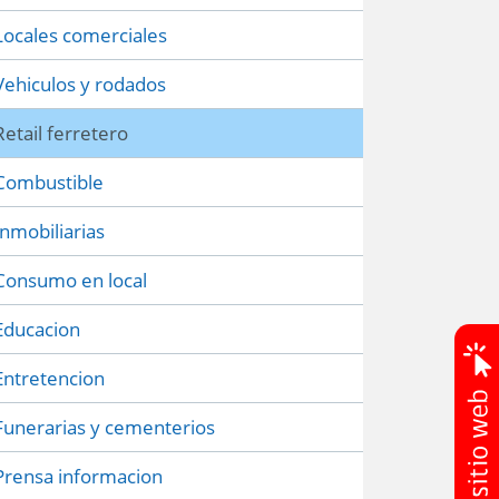
Locales comerciales
Vehiculos y rodados
Retail ferretero
Combustible
Inmobiliarias
Consumo en local
Educacion
Entretencion
Funerarias y cementerios
Prensa informacion