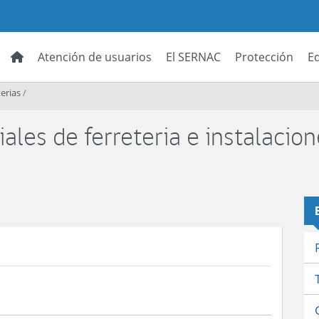
Atención de usuarios
El SERNAC
Protección
E
erias
/
ales de ferreteria e instalacio