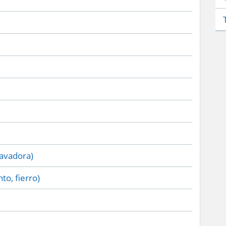
lavadora)
to, fierro)