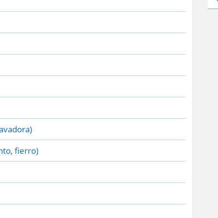
lavadora)
to, fierro)