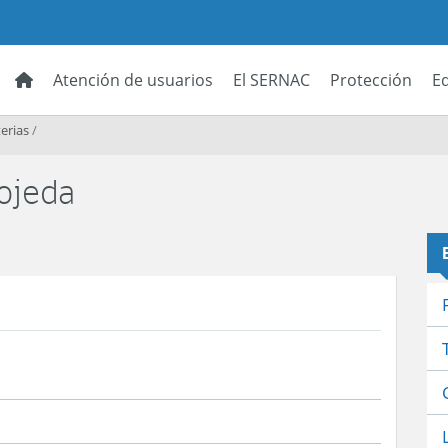
Atención de usuarios
El SERNAC
Protección
E
erias
/
 ojeda