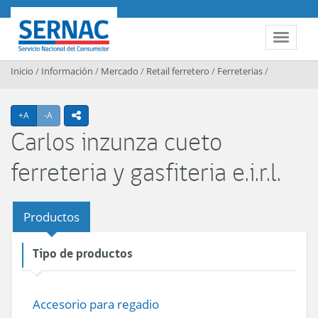
Contenido principal
SERNAC
Toggle 
Inicio
/
Información
/
Mercado
/
Retail ferretero
/
Ferreterias
/
Agrandar texto
Achicar texto
+A
-A
icono compartir
Carlos inzunza cueto
ferreteria y gasfiteria e.i.r.l.
Productos
Tipo de productos
Accesorio para regadio