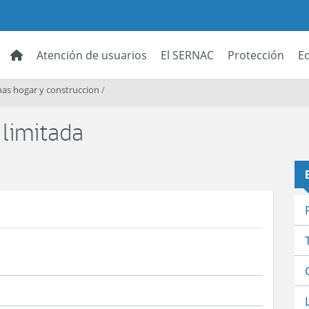
Atención de usuarios
El SERNAC
Protección
E
as hogar y construccion
/
 limitada