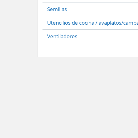
Semillas
Utencilios de cocina /lavaplatos/camp
Ventiladores
Servicio Nacional del Consumidor (SERNAC) / Oficinas Centrales: Teatinos 50,
Atención Público RM: Agustinas 1336, 1° piso, Santiago /
Ver Oficinas regiona