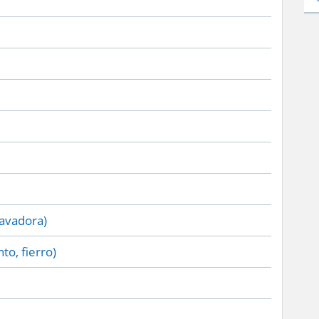
lavadora)
to, fierro)