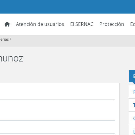
Atención de usuarios
El SERNAC
Protección
E
erias
/
munoz