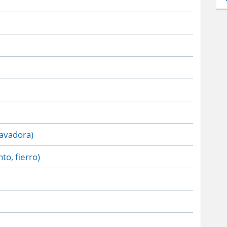
lavadora)
to, fierro)