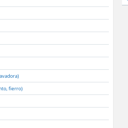
lavadora)
to, fierro)