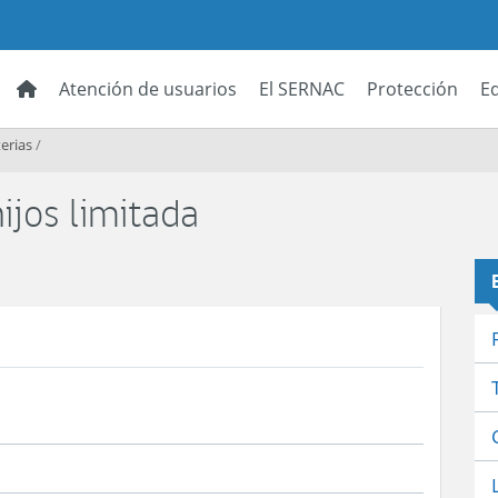
Atención de usuarios
El SERNAC
Protección
E
erias
/
ijos limitada